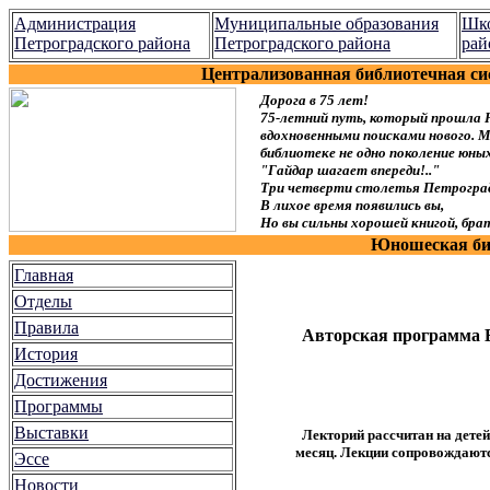
Администрация
Муниципальные образования
Шко
Петроградского района
Петроградского района
рай
Централизованная библиотечная си
Дорога в 75 лет!
75-летний путь, который прошла 
вдохновенными поисками нового. Мы
библиотеке не одно поколение юн
"Гайдар шагает впереди!.."
Три четверти столетья Петроград
В лихое время появились вы,
Но вы сильны хорошей книгой, брат
Юношеская биб
Главная
Отделы
Правила
Авторская программа
История
Достижения
Программы
Выставки
Лекторий рассчитан на детей
месяц.
Лекции сопровождают
Эссе
Новости