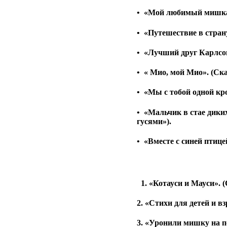
•
«Мой любимый мишка».
•
«Путешествие в страну
•
«Лучший друг Карлсон
•
« Мио, мой Мио». (Ска
•
«Мы с тобой одной кро
•
«Мальчик в стае дики
гусями»).
•
«Вместе с синей птице
1. «Котауси и Мауси». 
2. «Стихи для детей и 
3. «Уронили мишку на п