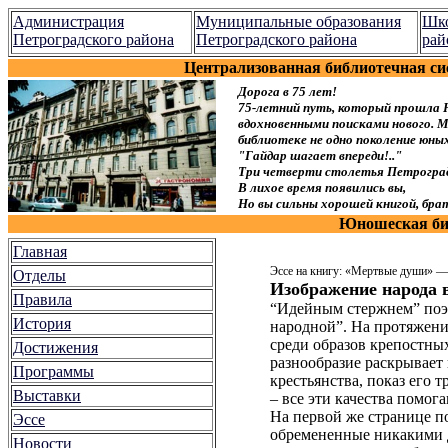
Администрация
Муниципальные образования
Шко
Петроградского района
Петроградского района
рай
Централизованная библиотечная си
Дорога в 75 лет!
75-летний путь, который прошла 
вдохновенными поисками нового. Мы
библиотеке не одно поколение юн
"Гайдар шагает впереди!.."
Три четверти столетья Петроград
В лихое время появились вы,
Но вы сильны хорошей книгой, брат
Юношеская биб
Главная
Эссе на книгу: «Мертвые души» 
Отделы
Изображение народа 
Правила
“Идейным стержнем” поэм
История
народной”. На протяжени
среди образов крепостных
Достижения
разнообразие раскрывает
Программы
крестьянства, показ его 
Выставки
– все эти качества помог
На первой же странице п
Эссе
обремененные никакими д
Новости