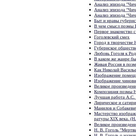
Анализ эпизода "Чич
Анализ эпизода "Чич
Анализ эпизода "Чич
Быт и нравы губернс
В чем смысл поэмы 
Первое знакомство 
Гоголевский смех
Город в творчестве Н
Губернское обществ
Любовь Гоголя к Ро
В каком же жанре б
Живая Россия в поэм
Как Николай Василь
Изображение помещи
Изображение чиновн
Великое произведени
Композиция поэмы Н
Лучшая работа А.С.
Лирическое и сатири
Манилов и Собакевич
Мастерство изображе
ратуры XIX века. (Н
Великое произведени
Н. В. Гоголь "Мертв
Н. В. Гоголь о назн