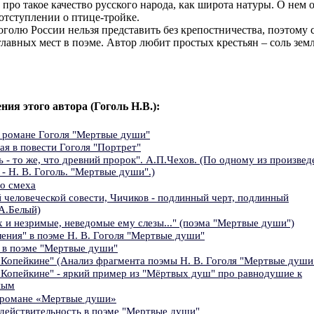
 про такое качество русского народа, как широта натуры. О нем 
отступлении о птице-тройке.
голю России нельзя представить без крепостничества, поэтому 
главных мест в поэме. Автор любит простых крестьян – соль зем
ния этого автора (Гоголь Н.В.):
в романе Гоголя "Мертвые души"
ая в повести Гоголя "Портрет"
 - то же, что древний пророк". А.П.Чехов. (По одному из произвед
 - Н. В. Гоголь. "Мертвые души".)
го смеха
й человеческой совести, Чичиков - подлинный черт, подлинный
А.Белый)
и незримые, неведомые ему слезы..." (поэма "Мертвые души")
ения" в поэме Н. В. Гоголя "Мертвые души"
и в поэме "Мертвые души"
 Копейкине" (Анализ фрагмента поэмы Н. В. Гоголя "Мертвые души
 Копейкине" - яркий пример из "Мёртвых душ" про равнодушие к
ным
 романе «Мертвые души»
 действительность в поэме "Мертвые души"