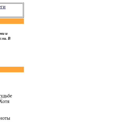
еги
ми и
сли. В
судьбе
 Хотя
мноты