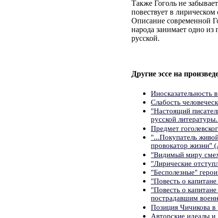
Также Гоголь не забывает
повествует в лирическом 
Описание современной Го
народа занимает одно из 
русской.
Другие эссе на произведе
Иносказательность 
Слабость человеческ
"Настоящий писатель
русской литературы.
Предмет гоголевско
"...Покупатель живо
провокатор жизни" (
"Видимый миру смех 
"Лирические отступл
"Бесполезные" геро
"Повесть о капитане
"Повесть о капитане
пострадавшим воен
Позиция Чичикова в
Авторские идеалы и