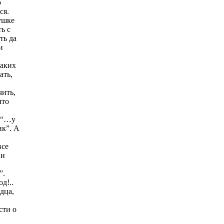
о
ся.
ушке
ь с
ть да
и
таких
ать,
чить,
что
: “…у
ик”. А
все
 и
”.
д!..
дца,
сти о