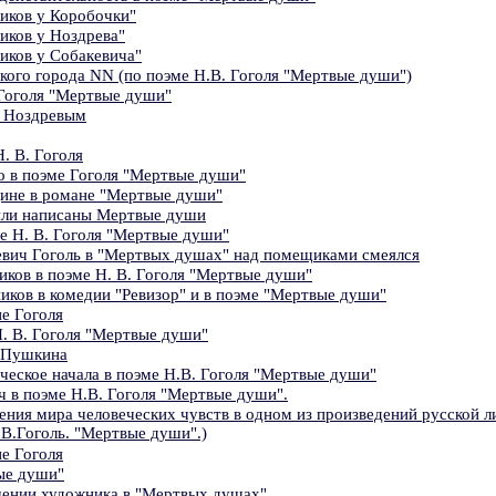
иков у Коробочки"
иков у Ноздрева"
иков у Собакевича"
кого города NN (по поэме Н.В. Гоголя "Мертвые души")
Гоголя "Мертвые души"
с Ноздревым
. В. Гоголя
о в поэме Гоголя "Мертвые души"
дине в романе "Мертвые души"
ыли написаны Мертвые души
е Н. В. Гоголя "Мертвые души"
евич Гоголь в "Мертвых душах" над помещиками смеялся
ков в поэме Н. В. Гоголя "Мертвые души"
иков в комедии "Ревизор" и в поэме "Мертвые души"
е Гоголя
. В. Гоголя "Мертвые души"
 Пушкина
ческое начала в поэме Н.В. Гоголя "Мертвые души"
 в поэме Н.В. Гоголя "Мертвые души".
ния мира человеческих чувств в одном из произведений русской л
.В.Гоголь. "Мертвые души".)
е Гоголя
ые души"
ачении художника в "Мертвых душах"