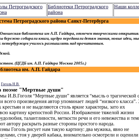
лы Петроградского
Библиотеки Петроградского
Наши колл
она
района
стема Петроградского района Санкт-Петербурга
Юношеская библиотека им А.П. Гайдара, отмечен творческими открытия
 бережно собирали книги, щедро передавали детям знания, новые идеи, мы
ых петербуржцев училось размышлять над прочитанным.
ской.
ством. (ЦГДБ им. А.П. Гайдара Москва 2005г.)
лиотека им. А.П. Гайдара
—
Гоголь Н.В.
в поэме "Мертвые души"
ы И.В.Гоголя “Мертвые души” является “мысль о трагической 
и всего произведения автор упоминает людей “низкого класса”.
 крестьян и не выделяются столь яркие характеры, зато их
 всю картину крепостной России. Изображение тяжелой жизни
трудолюбия, талантливости, меткости речи и его невежества и те
ают автору раскрыть разные стороны простого народа.
оэмы Гоголь рисует нам такую картину: два мужика, явно не
елами, стоя у дверей кабака, внимательно осмотрели и оценили