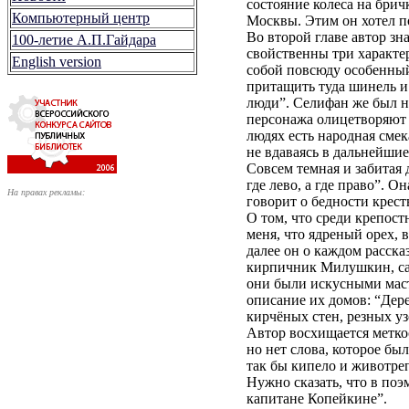
состояние колеса на брич
Компьютерный центр
Москвы. Этим он хотел по
Во второй главе автор з
100-летие А.П.Гайдара
свойственны три характер
English version
собой повсюду особенный 
притащить туда шинель и 
люди”. Селифан же был н
персонажа олицетворяют с
людях есть народная смек
не вдаваясь в дальнейшие
Совсем темная и забитая 
где лево, а где право”. 
На правах рекламы:
говорит о бедности крест
О том, что среди крепос
меня, что ядреный орех, 
далее он о каждом расска
кирпичник Милушкин, са
они были искусными маст
описание их домов: “Дер
кирчёных стен, резных уз
Автор восхищается метко
но нет слова, которое бы
так бы кипело и животреп
Нужно сказать, что в поэ
капитане Копейкине”.