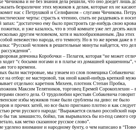
ке Чичикова и не без знания дела решили, что оно доедет лишь д
казать безразличие этих мужиков к делам, которые их не касают
накомит нас с Петрушкой и Селифаном – слугами Чичикова. Петр
истические черты: страсть к чтению, спать не раздеваясь и носит
запах: “достаточно ему было пристроить где-нибудь свою крова
пожитки, и уже казалось, что в этой комнате уже лет десять жил
есколько другим человеком, хотя и малообразованным. Два этих
обой невежество народа, его темноту. Но в то же время даже в 
алка: “Русский человек в решительные минуты найдется, что дел
 рассуждения”.
дворовая девчонка Коробочки – Пелагея, которая “не может отли
Она ходит “с босыми ногами и в платье из домашней крашенины”, 
ьян того времени.
тных были мастеровые, мы узнаем из слов помещика Собакевича
все на отбор: не мастеровой, так иной какой-нибудь крепкий муж
зывает отдельно: каретник Михеев, плотник Степан Пробка,
пожник Максим Телятников, торговец Еремей Сорокоплехин – 
ерами своего дела. О трудолюбии крестьян Собакевича говорит
евенские избы мужиков тоже были срублены на диво: не было
оров и прочих затей, но все было пригнано плотно и как следует
стью речи русского народа: “Выражается сильно российский наро
ло бы так замашисто, бойко, так вырывалось бы из-под самого сер
етало, как метко сказанное русское слово”.
ме уделено внимание и народному бунту, о чем написано в “Пове