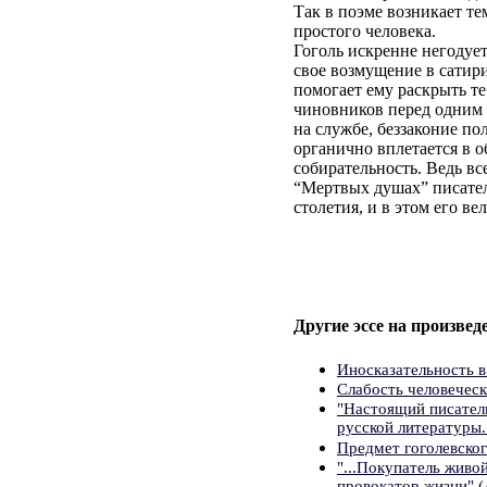
Так в поэме возникает т
простого человека.
Гоголь искренне негодуе
свое возмущение в сатир
помогает ему раскрыть те
чиновников перед одним 
на службе, беззаконие по
органично вплетается в 
собирательность. Ведь в
“Мертвых душах” писател
столетия, и в этом его ве
Другие эссе на произведе
Иносказательность 
Слабость человеческ
"Настоящий писатель
русской литературы.
Предмет гоголевско
"...Покупатель живо
провокатор жизни" (