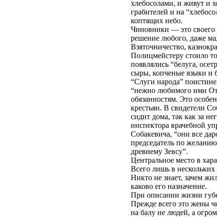
хлебосолами, и живут и х
грабителей и на “хлебос
коптящих небо.
Чиновники — это своего 
решение любого, даже мал
Взяточничество, казнокра
Полицмейстеру стоило тол
появлялись “белуга, осет
сыры, копченые языки и 
“Слуги народа” поистине
“нежно любимого ими Оте
обязанностям. Это особе
крестьян. В свидетели Со
сидит дома, так как за не
инспектора врачебной уп
Собакевича, “они все дар
председатель по желанию 
древнему Зевсу”.
Центральное место в хар
Всего лишь в нескольких
Никто не знает, зачем жил
каково его назначение.
При описании жизни губе
Прежде всего это жены ч
на балу не людей, а огро