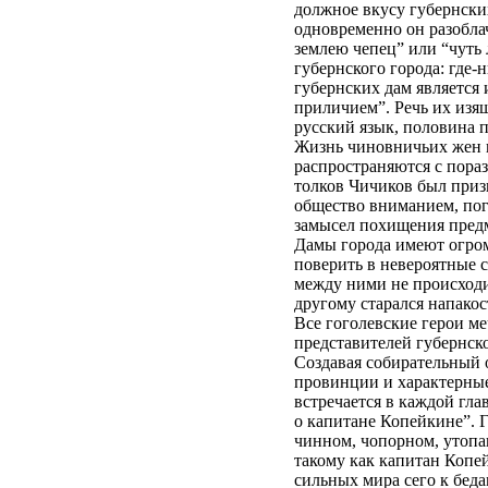
должное вкусу губернских
одновременно он разобла
землею чепец” или “чуть 
губернского города: где-
губернских дам является
приличием”. Речь их изящ
русский язык, половина п
Жизнь чиновничьих жен п
распространяются с пора
толков Чичиков был приз
общество вниманием, по
замысел похищения предм
Дамы города имеют огром
поверить в невероятные с
между ними не происходи
другому старался напакос
Все гоголевские герои м
представителей губернско
Создавая собирательный о
провинции и характерные
встречается в каждой гла
о капитане Копейкине”. Г
чинном, чопорном, утопа
такому как капитан Копе
сильных мира сего к бед