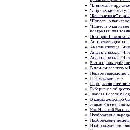
"Видимый миру смех 
"Лирические отступл
"Бесполезные" геро
"Повесть о капитане
"Повесть о капитане
пострадавшим воен
Позиция Чичикова в
Авторские идеалы и
Анализ эпизода "Чич
Анализ эпизода "Чич
Анализ эпизода "Чич
Быт и нравы губернс
В чем смысл поэмы 
Первое знакомство 
Гоголевский смех
Город в творчестве Н
Губернское обществ
Любовь Гоголя к Ро
В каком же жанре б
Живая Россия в поэм
Как Николай Василь
Изображение народа
Изображение помещи
Изображение чиновн