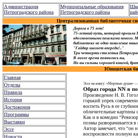
Администрация
Муниципальные образования
Шко
Петроградского района
Петроградского района
рай
Централизованная библиотечная си
Дорога в 75 лет!
75-летний путь, который прошла 
вдохновенными поисками нового. Мы
библиотеке не одно поколение юн
"Гайдар шагает впереди!.."
Три четверти столетья Петроград
В лихое время появились вы,
Но вы сильны хорошей книгой, брат
Юношеская биб
Главная
Эссе на книгу: «Мертвые души» 
Отделы
Образ города NN в п
Правила
Произведение Н. В. Гого
История
горький упрек современн
воспеть Русь в ее глубин
Достижения
обличительные картины с
Программы
Как и в комедии “Ревизо
Выставки
поэмы разворачивается в
Автор замечает, что “он 
Эссе
воспроизвести полную ка
Новости