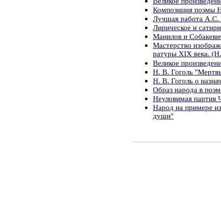
Великое произведени
Композиция поэмы Н
Лучшая работа А.С.
Лирическое и сатири
Манилов и Собакевич
Мастерство изображе
ратуры XIX века. (Н
Великое произведени
Н. В. Гоголь "Мертв
Н. В. Гоголь о назн
Образ народа в поэм
Неуловимая партия 
Народ на примере и
души"