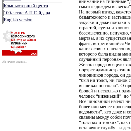
внимание на типичные “до
Компьютерный центр
смытые дождем вывески”
На первый взгляд кажется
100-летие А.П.Гайдара
безмятежного и застывше
English version
закуски и даже поездки 
страстей, суеты и хлопот
бессмысленно, ненужно, 
мертвы, а их существова
франт, встретившийся Чич
канифасовых панталонах, 
которого была видна ман
случайный персонаж явля
На правах рекламы:
Жизнь города всецело за
портрет административно
чиновников города, он да
“был ни толст, ни тонок 
вышивал по тюлю”. О про
бровей и несколько подми
человек “низенький”, но 
Все чиновники имеют низ
более или менее просвещ
ведомости”, кто даже и с
связаны между собой поч
“толстых и тонких”, как
оставляют службу... и д