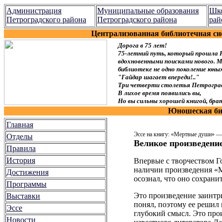
Администрация
Муниципальные образования
Шко
Петроградского района
Петроградского района
рай
Централизованная библиотечная си
Дорога в 75 лет!
75-летний путь, который прошла 
вдохновенными поисками нового. Мы
библиотеке не одно поколение юн
"Гайдар шагает впереди!.."
Три четверти столетья Петроград
В лихое время появились вы,
Но вы сильны хорошей книгой, брат
Юношеская биб
Главная
Эссе на книгу: «Мертвые души» 
Отделы
Великое произведени
Правила
История
Впервые с творчеством Г
наличии произведения «М
Достижения
осознал, что оно сохрани
Программы
Это произведение заинтри
Выставки
понял, поэтому ее решил п
Эссе
глубокий смысл. Это про
Новости