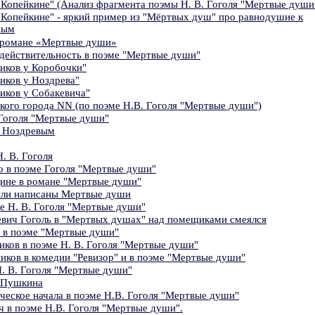
 Копейкине" (Анализ фрагмента поэмы Н. В. Гоголя "Мертвые души
 Копейкине" - яркий пример из "Мёртвых душ" про равнодушие к
ным
 романе «Мертвые души»
 действительность в поэме "Мертвые души"
иков у Коробочки"
иков у Ноздрева"
иков у Собакевича"
кого города NN (по поэме Н.В. Гоголя "Мертвые души")
Гоголя "Мертвые души"
с Ноздревым
. В. Гоголя
о в поэме Гоголя "Мертвые души"
дине в романе "Мертвые души"
ыли написаны Мертвые души
е Н. В. Гоголя "Мертвые души"
евич Гоголь в "Мертвых душах" над помещиками смеялся
 в поэме "Мертвые души"
ков в поэме Н. В. Гоголя "Мертвые души"
иков в комедии "Ревизор" и в поэме "Мертвые души"
. В. Гоголя "Мертвые души"
 Пушкина
ческое начала в поэме Н.В. Гоголя "Мертвые души"
 в поэме Н.В. Гоголя "Мертвые души".