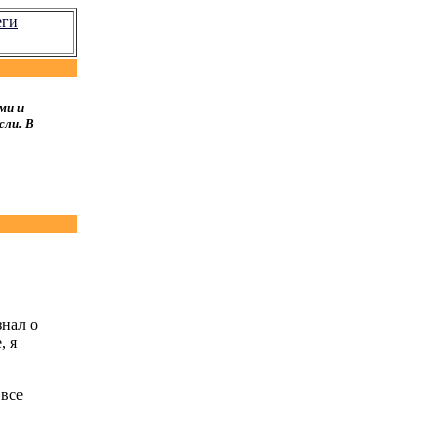
еги
ми и
сли. В
знал о
, я
 все