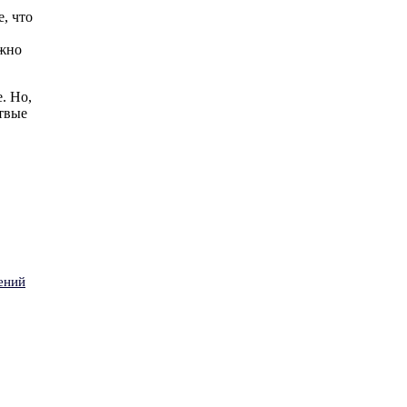
, что
ожно
. Но,
ртвые
ений