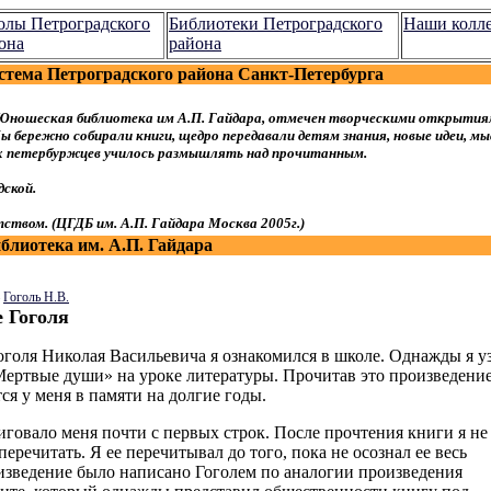
лы Петроградского
Библиотеки Петроградского
Наши колл
она
района
стема Петроградского района Санкт-Петербурга
Юношеская библиотека им А.П. Гайдара, отмечен творческими открытия
 бережно собирали книги, щедро передавали детям знания, новые идеи, мы
ых петербуржцев училось размышлять над прочитанным.
ской.
ством. (ЦГДБ им. А.П. Гайдара Москва 2005г.)
лиотека им. А.П. Гайдара
—
Гоголь Н.В.
е Гоголя
оголя Николая Васильевича я ознакомился в школе. Однажды я у
ертвые души» на уроке литературы. Прочитав это произведение
тся у меня в памяти на долгие годы.
говало меня почти с первых строк. После прочтения книги я не
еречитать. Я ее перечитывал до того, пока не осознал ее весь
изведение было написано Гоголем по аналогии произведения