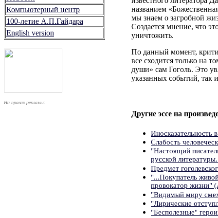
известного литератора Д
названием «Божественная 
Компьютерный центр
мы знаем о загробной жиз
100-летие А.П.Гайдара
Создается мнение, что эт
English version
уничтожить.
По данный момент, крити
все сходится только на т
души» сам Гоголь. Это ув
указанных событий, так 
На правах рекламы:
Другие эссе на произведе
Иносказательность 
Слабость человеческ
"Настоящий писатель
русской литературы.
Предмет гоголевско
"...Покупатель живо
провокатор жизни" (
"Видимый миру смех 
"Лирические отступл
"Бесполезные" геро