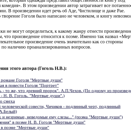
анте, который однажды представил общественности книгу под
комедия». В этом произведении автор затрагивает все потаенное
ни. В произведении идет речь об Аде, Чистилище и даже Рае.
о творение Гоголя было написано не человеком, и книгу невозм
ки не могут определиться, к какому жанру отнести произведение
ом, что произведение относится к поэме. Именно так назвал «Ме
лекательное произведение очень значительно как со стороны
и по наличию проанализированных вопросов.
ния этого автора (Гоголь Н.В.):
в романе Гоголя "Мертвые души"
ая в повести Гоголя "Портрет"
 - то же, что древний пророк". А.П.Чехов. (По одному из произвед
 - Н. В. Гоголь. "Мертвые души".)
го смеха
й человеческой совести, Чичиков - подлинный черт, подлинный
А.Белый)
и незримые, неведомые ему слезы..." (поэма "Мертвые души")
ения" в поэме Н. В. Гоголя "Мертвые души"
и в поэме "Мертвые души"