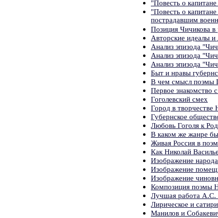
"Повесть о капитане
"Повесть о капитане
пострадавшим воен
Позиция Чичикова в
Авторские идеалы и
Анализ эпизода "Чич
Анализ эпизода "Чич
Анализ эпизода "Чич
Быт и нравы губернс
В чем смысл поэмы 
Первое знакомство 
Гоголевский смех
Город в творчестве Н
Губернское обществ
Любовь Гоголя к Ро
В каком же жанре б
Живая Россия в поэм
Как Николай Василь
Изображение народа
Изображение помещи
Изображение чиновн
Композиция поэмы Н
Лучшая работа А.С.
Лирическое и сатири
Манилов и Собакевич